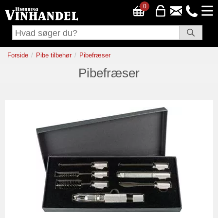
0
Forside
Pibe tilbehør
Pibefræser
Pibefræser