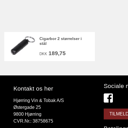
Cigarbor 2 størrelser i
stål
189,75
DKK
Sociale 
Kontakt os her
Hjørring Vin & Tobak A/S
Østergade 25
TILMEL
9800
Hjørring
CVR.Nr.: 38758675