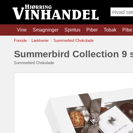
Vine
Smagninger
Spiritus
Piber
Tobak
Pibe 
Forside
Lækkerier
Summerbird Chokolade
Summerbird Collection 9 
Summerbird Chokolade