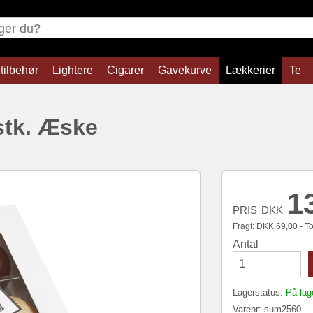
tilbehør
Lightere
Cigarer
Gavekurve
Lækkerier
Te
stk. Æske
1
PRIS
DKK
Fragt:
DKK
69,00 - Tot
Antal
Lagerstatus:
På lag
Varenr:
sum2560