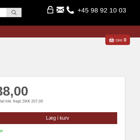
+45 98 92 10 03
0
DKK
38,00
al inkl. fragt:
DKK
207,00
Læg i kurv
er