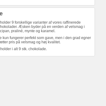
e
holder 9 forskellige varianter af vores raffinerede
 chokolader. Æsken byder på en verden af velsmag i
rcipan, praliné, mynte og karamel.
e kun fungerer perfekt som gave, men i den grad egner
sætter pris på velsmag og høj kvalitet.
lder i alt 9 stk. chokolade.