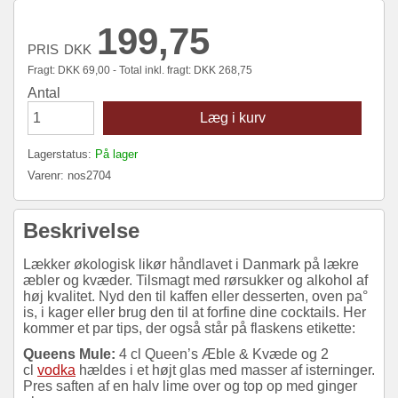
199,75
PRIS
DKK
Fragt:
DKK
69,00 - Total inkl. fragt:
DKK
268,75
Antal
Læg i kurv
Lagerstatus:
På lager
Varenr:
nos2704
Beskrivelse
Lækker økologisk likør håndlavet i Danmark på lækre
æbler og kvæder. Tilsmagt med rørsukker og alkohol af
høj kvalitet. Nyd den til kaffen eller desserten, oven pa°
is, i kager eller brug den til at forfine dine cocktails. Her
kommer et par tips, der også står på flaskens etikette:
Queens Mule:
4 cl Queen’s Æble & Kvæde og 2
cl
vodka
hældes i et højt glas med masser af isterninger.
Pres saften af en halv lime over og top op med ginger