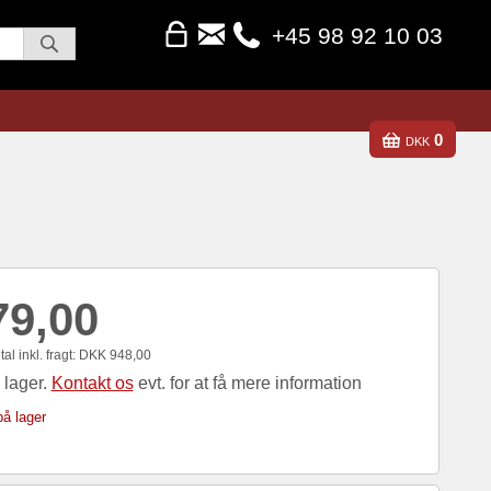
+45 98 92 10 03
0
DKK
79,00
al inkl. fragt:
DKK
948,00
 lager.
Kontakt os
evt. for at få mere information
å lager