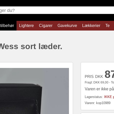
tilbehør
Lightere
Cigarer
Gavekurve
Lækkerier
Te
Wess sort læder.
8
PRIS
DKK
Fragt:
DKK
69,00 - Tot
Varen er ikke på
Lagerstatus:
IKKE p
Varenr:
kop10989