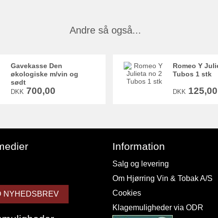
Andre så også...
Gavekasse Den
Romeo Y Juli
økologiske m/vin og
Tubos 1 stk
sødt
700,00
125,00
DKK
DKK
medier
Information
Salg og levering
Om Hjørring Vin & Tobak A/S
Cookies
D NYHEDSBREV
Klagemuligheder via ODR