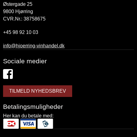
Østergade 25
9800
Hjørring
CVR.Nr.: 38758675
+45 98 92 10 03
info@hjoerring-vinhandel.dk
Sociale medier
TILMELD NYHEDSBREV
Betalingsmuligheder
Her kan du betale med: