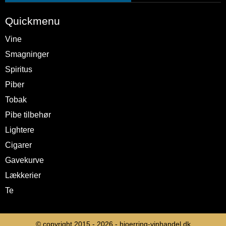
Quickmenu
Vine
Smagninger
Spiritus
Piber
Tobak
Pibe tilbehør
Lightere
Cigarer
Gavekurve
Lækkerier
Te
© copyright 2015 - 2026 -
hjoerring-vinhandel.dk