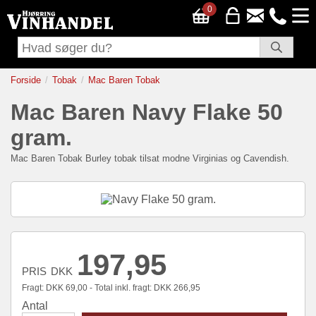
0
Forside
Tobak
Mac Baren Tobak
Mac Baren
Navy Flake 50
gram.
Mac Baren Tobak
Burley tobak tilsat modne Virginias og Cavendish.
197,95
PRIS
DKK
Fragt:
DKK
69,00 - Total inkl. fragt:
DKK
266,95
Antal