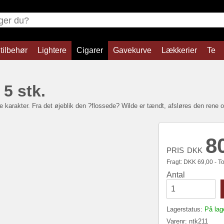
tilbehør
Lightere
Cigarer
Gavekurve
Lækkerier
Te
5 stk.
ke karakter. Fra det øjeblik den ?flossede? Wilde er tændt, afsløres den rene
8
PRIS
DKK
Fragt:
DKK
69,00 - Tot
Antal
Lagerstatus:
På lag
Varenr:
ntk211