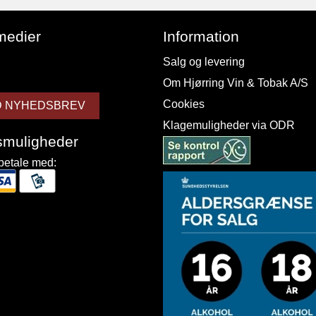
medier
Information
Salg og levering
Om Hjørring Vin & Tobak A/S
Cookies
D NYHEDSBREV
Klagemuligheder via ODR
smuligheder
betale med: