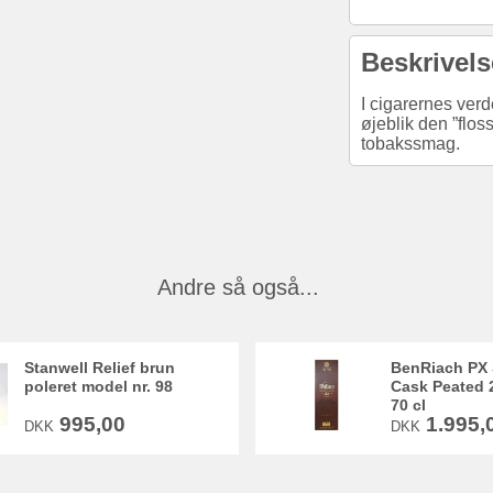
Beskrivels
I cigarernes verd
øjeblik den ”flos
tobakssmag.
Andre så også...
Stanwell Relief brun
BenRiach PX 
poleret model nr. 98
Cask Peated 
70 cl
995,00
1.995,
DKK
DKK