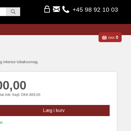
+45 98 92 10 03
0
DKK
 og intense tobakssmag.
00,00
al inkl. fragt:
DKK
869,00
Læg i kurv
er