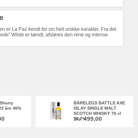
e
en er La Paz kendt for sin helt unikke karakter. Fra det
sede” Wilde er tændt, afsløres den rene og intense
Sherry
BÅRELEGS BATTLE AXE
22 års 46%
ISLAY SINGLE MALT
SCOTCH WHISKY 70 cl
00
499,00
55,7%
DKK