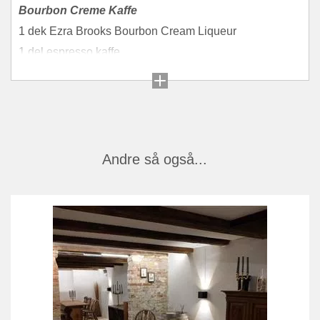
Bourbon Creme Kaffe
1 dek Ezra Brooks Bourbon Cream Liqueur
1 del espresso kaffe
1
dash
Angostura Bitter
Hel i et glass fyldt med is og garniser evt. med
muskatnød eller andet nøddrys.
Andre så også...