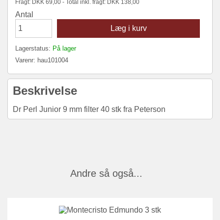
Fragt:
DKK
69,00 - Total inkl. fragt:
DKK
138,00
Antal
Læg i kurv
Lagerstatus:
På lager
Varenr:
hau101004
Beskrivelse
Dr Perl Junior 9 mm filter 40 stk fra Peterson
Andre så også...