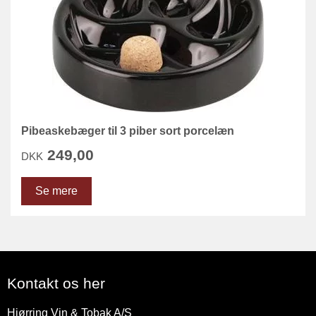
Pibeaskebæger til 3 piber sort porcelæn
249,00
DKK
Se mere
Kontakt os her
Hjørring Vin & Tobak A/S