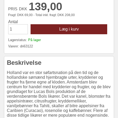
139,00
PRIS
DKK
Fragt:
DKK
69,00 - Total inkl. fragt:
DKK
208,00
Antal
Læg i kurv
Lagerstatus:
På lager
Varenr:
dri63122
Beskrivelse
Holland var en stor søfartsnation på den tid og de
hollandske sømænd hjembragte urter, krydderier og
frugter fra fjerne egne af kloden. Amsterdam blev
centrum for handel med krydderier og frugter, og de blev
grundlaget for Lucas Bols produktion af de
verdensberømte Bols likører. Det var kanel, blomster fra
appelsintræer, citrusfrugter, kryddernelliker,
vaniljebønner fra Tahiti, skaller af bitre appelsiner fra
Caribien (Curacao), rosenolie og kaffebønner. Flere af
disse tidlige likører er mere populære end nogensinde.