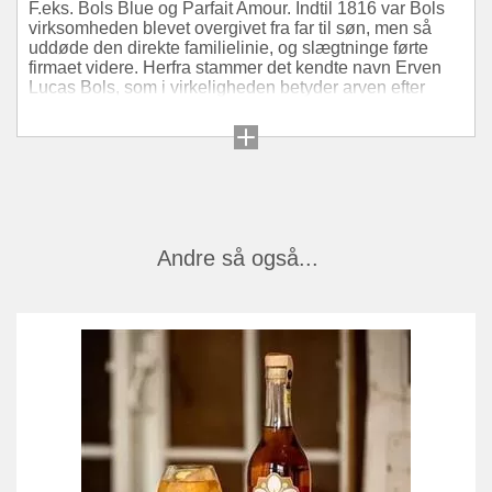
F.eks. Bols Blue og Parfait Amour. Indtil 1816 var Bols
virksomheden blevet overgivet fra far til søn, men så
uddøde den direkte familielinie, og slægtninge førte
firmaet videre. Herfra stammer det kendte navn Erven
Lucas Bols, som i virkeligheden betyder arven efter
Lucas Bols. I 1970 opnåede Bols en speciel hæder da
virksomheden fik lov at kalde sig Royal Bols af H. M.
Dronning Juliane. Bols produkter eksporteres til 110
lande og har licensproduktion i 28 lande.
Andre så også...