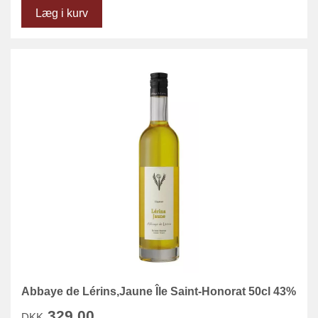
Læg i kurv
Abbaye de Lérins,Jaune Île Saint-Honorat 50cl 43%
329,00
DKK