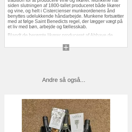
tradition for at producere vine og likører. Munkene har
siden slutningen af 1800-tallet produceret både likører
og vine, og helt i Cistercienser munkeordenens ånd
benyttes udelukkende håndarbejde. Munkene fortsætter
med at følge Saint Benedicts regel, der lægger vægt på
et liv med bøn, arbejde og fællesskab.
Blandt de berømte likører produceret af Abbaye de
Lérins er Liqueur Lérina Verte, Liqueur Lérina Jaune og
Liqueur Mandarine. Lérina Verte og Lérina Jaune er
lavet af en maceration af 44 forskellige planter og urter i
alkohol. De udviser unikke og karakteristiske træk med
en rig og kompleks smagsprofil.
Produktionen af disse likører afspejler munkenes
engagement i deres traditioner og en bæredygtig livsstil.
Andre så også...
Île Saint-Honorats geografiske beliggenhed, sammen
med dens jord- og klimaforhold, bidrager til
særprægetheden af de vine og likører, som Abbaye de
Lérins producerer. Munkenes landbrugsteknikker
forbedrer yderligere kvaliteten af deres exceptionelle
produkter.