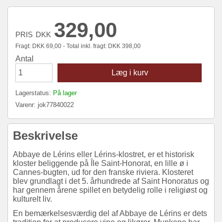
329,00
PRIS
DKK
Fragt:
DKK
69,00 - Total inkl. fragt:
DKK
398,00
Antal
Læg i kurv
Lagerstatus:
På lager
Varenr:
jok77840022
Beskrivelse
Abbaye de Lérins eller Lérins-klostret, er et historisk
kloster beliggende på Île Saint-Honorat, en lille ø i
Cannes-bugten, ud for den franske riviera. Klosteret
blev grundlagt i det 5. århundrede af Saint Honoratus og
har gennem årene spillet en betydelig rolle i religiøst og
kulturelt liv.
En bemærkelsesværdig del af Abbaye de Lérins er dets